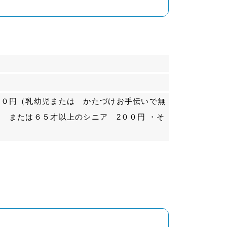
００円（乳幼児または かたづけお手伝いで無
な または６５才以上のシニア 2００円 ・そ