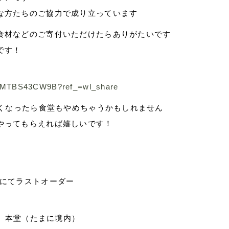
な方たちのご協力で成り立っています
食材などのご寄付いただけたらありがたいです
です！
s/UJMTBS43CW9B?ref_=wl_share
なくなったら食堂もやめちゃうかもしれません
やってもらえれば嬉しいです！
:40にてラストオーダー
1）本堂（たまに境内）