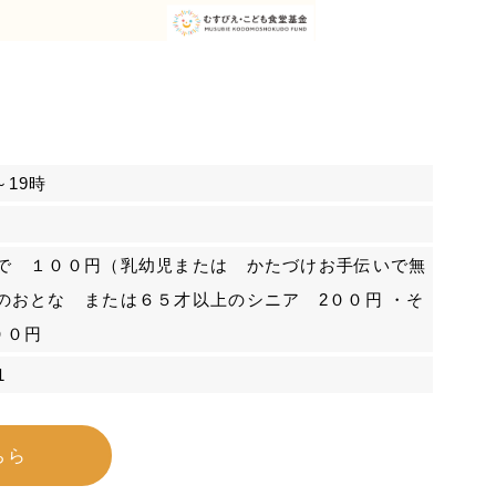
19時
まで １００円（乳幼児または かたづけお手伝いで無
のおとな または６５才以上のシニア 2００円 ・そ
００円
1
ちら