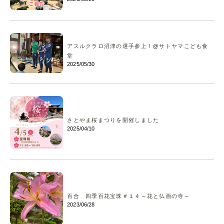
アスルクラロ沼津の選手参上！@サトヤマこども食
堂
2025/05/30
さとやま桜まつりを開催しました
2025/04/10
百合 四季百花宝珠＃１４～花と仏画の寺～
2023/06/28