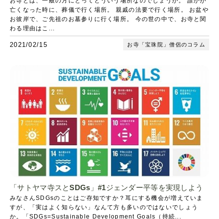
お寺とは、一般の方にとってどういう場所なのでしょうか。 誰かが
亡くなった時に、葬儀で行く場所。 親戚の法要で行く場所。 お盆や
お彼岸で、ご先祖のお墓参りに行く場所。 今の世の中で、お寺と関
わる理由はこ...
2021/02/15
お寺「宝珠院」僧侶のコラム
「サトヤマ寺スとSDGs」#1ジェンダー平等を実現しよう
みなさんSDGsのことはご存知ですか？耳にする機会が増えていま
すが、「実はよく知らない」なんて方も多いのではないでしょう
か。「SDGs=Sustainable Development Goals（持続...